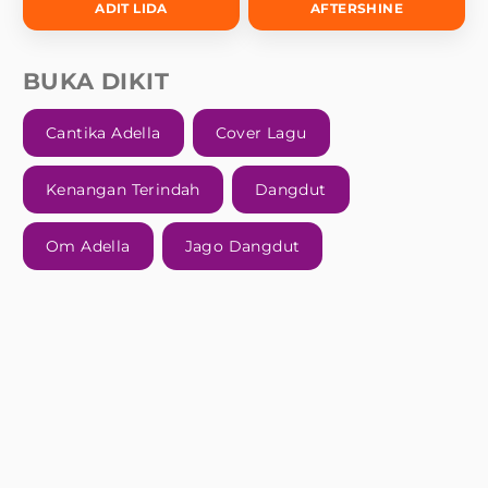
ADIT LIDA
AFTERSHINE
BUKA DIKIT
Cantika Adella
Cover Lagu
Kenangan Terindah
Dangdut
Om Adella
Jago Dangdut