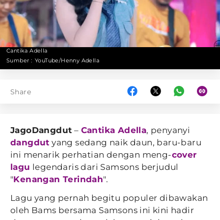
Cantika Adella
Sumber :
YouTube/Henny Adella
Share
JagoDangdut
–
Cantika Adella
, penyanyi
dangdut
yang sedang naik daun, baru-baru
ini menarik perhatian dengan meng-
cover
lagu
legendaris dari Samsons berjudul
"
Kenangan Terindah
".
Lagu yang pernah begitu populer dibawakan
oleh Bams bersama Samsons ini kini hadir