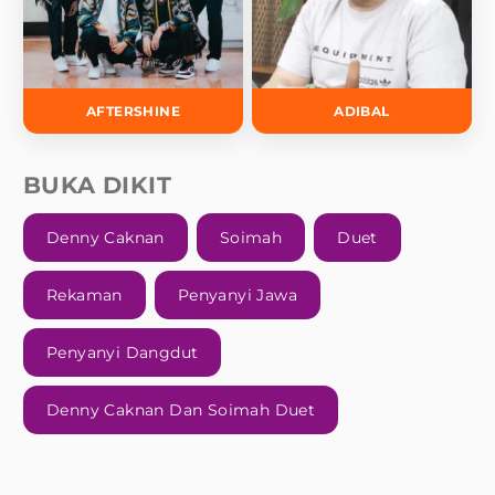
AFTERSHINE
ADIBAL
BUKA DIKIT
Denny Caknan
Soimah
Duet
Rekaman
Penyanyi Jawa
Penyanyi Dangdut
Denny Caknan Dan Soimah Duet