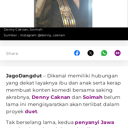
Denny Caknan, Soimah
Sumber :
Instagram @denny_caknan
Share
JagoDangdut
– Dikenal memiliki hubungan
yang dekat layaknya ibu dan anak serta kerap
membuat konten komedi bersama saking
akrabnya,
Denny Caknan
dan
Soimah
belum
lama ini mengisyaratkan akan terlibat dalam
proyek
duet
.
Tak berselang lama, kedua
penyanyi Jawa