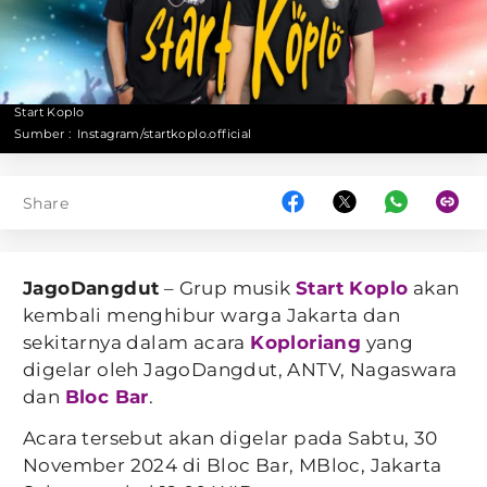
Start Koplo
Sumber :
Instagram/startkoplo.official
Share
JagoDangdut
– Grup musik
Start Koplo
akan
kembali menghibur warga Jakarta dan
sekitarnya dalam acara
Koploriang
yang
digelar oleh JagoDangdut, ANTV, Nagaswara
dan
Bloc Bar
.
Acara tersebut akan digelar pada Sabtu, 30
November 2024 di Bloc Bar, MBloc, Jakarta