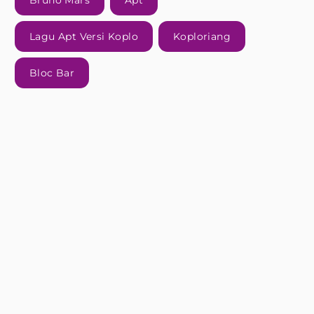
Bruno Mars
Apt
Lagu Apt Versi Koplo
Koploriang
Bloc Bar