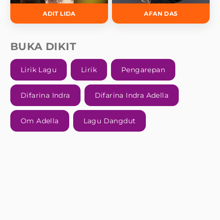
ADIT LIDA
AFAN DA5
BUKA DIKIT
Lirik Lagu
Lirik
Pengarepan
Difarina Indra
Difarina Indra Adella
Om Adella
Lagu Dangdut