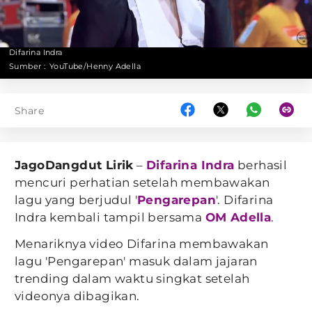
Difarina Indra
Sumber :
YouTube/Henny Adella
Share
JagoDangdut Lirik
–
Difarina Indra
berhasil
mencuri perhatian setelah membawakan
lagu yang berjudul '
Pengarepan
'. Difarina
Indra kembali tampil bersama
OM Adella
.
Menariknya video Difarina membawakan
lagu 'Pengarepan' masuk dalam jajaran
trending dalam waktu singkat setelah
videonya dibagikan.