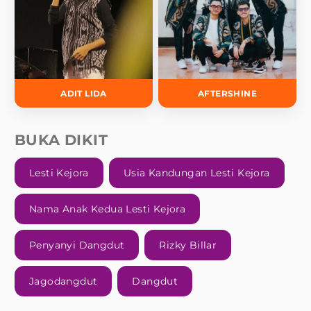
ADIT LIDA
AFTERSHINE
BUKA DIKIT
Lesti Kejora
Usia Kandungan Lesti Kejora
Nama Anak Kedua Lesti Kejora
Penyanyi Dangdut
Rizky Billar
Jagodangdut
Dangdut