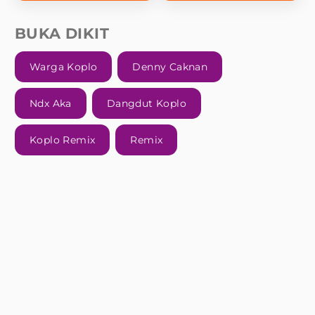
BUKA DIKIT
Warga Koplo
Denny Caknan
Ndx Aka
Dangdut Koplo
Koplo Remix
Remix