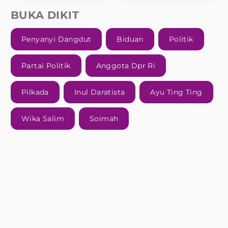
BUKA DIKIT
Penyanyi Dangdut
Biduan
Politik
Partai Politik
Anggota Dpr Ri
Pilkada
Inul Daratista
Ayu Ting Ting
Wika Salim
Soimah