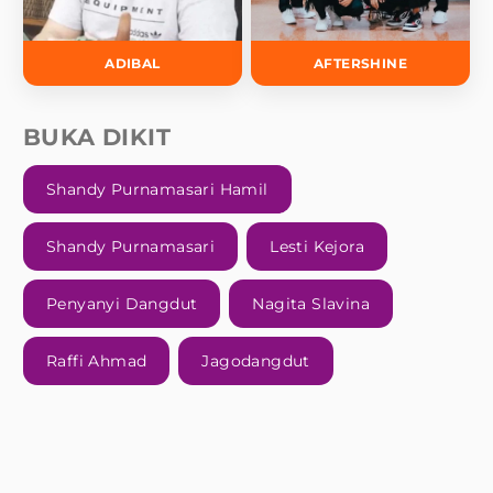
ADIBAL
AFTERSHINE
BUKA DIKIT
Shandy Purnamasari Hamil
Shandy Purnamasari
Lesti Kejora
Penyanyi Dangdut
Nagita Slavina
Raffi Ahmad
Jagodangdut