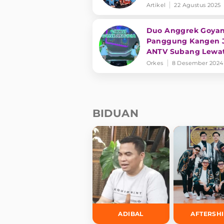
DBD di Hari
Artikel
22 Agustus 2025
Kemerdekaan dan H
Nyamuk Sedunia
Duo Anggrek Goya
Panggung Kangen 
ANTV Subang Lewa
Cikini Gondangdia
Orkes
8 Desember 2024
BIDUAN
ADIBAL
AFTERSH