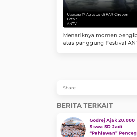
Upacara 17 Agustus di FAR Cirebon
Foto :
ANTV
Menariknya momen pengiba
atas panggung Festival A
Share
BERITA TERKAIT
Godrej Ajak 20.000
Siswa SD Jadi
“Pahlawan” Pence