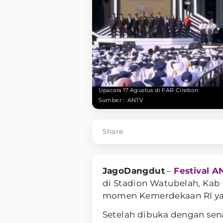
Upacara 17 Agustus di FAR Cirebon
Sumber :
ANTV
Share
JagoDangdut
–
Festival 
di Stadion Watubelah, Kab 
momen Kemerdekaan RI ya
Setelah dibuka dengan sena