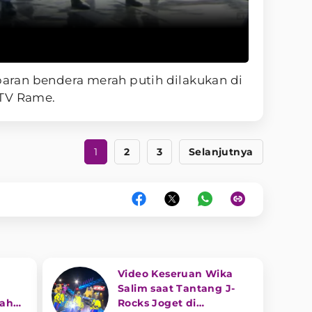
ran bendera merah putih dilakukan di
NTV Rame.
1
2
3
Selanjutnya
Video Keseruan Wika
Salim saat Tantang J-
gah
Rocks Joget di