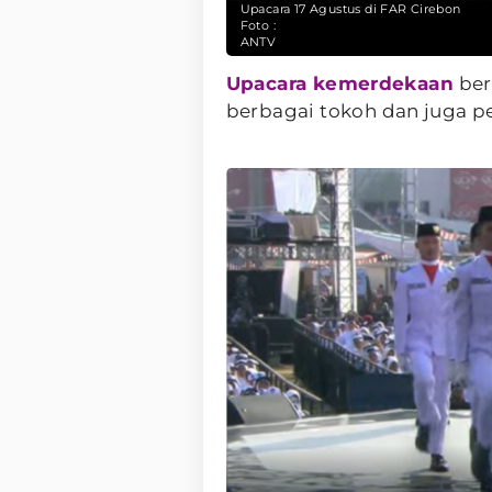
Upacara 17 Agustus di FAR Cirebon
Foto :
ANTV
Upacara kemerdekaan
ber
berbagai tokoh dan juga p