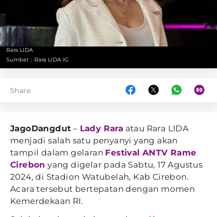
Rara LIDA
Sumber :
Rara LIDA IG
Share
JagoDangdut
–
Lady Rara
atau Rara LIDA
menjadi salah satu penyanyi yang akan
tampil dalam gelaran
Festival ANTV Rame
Cirebon
yang digelar pada Sabtu, 17 Agustus
2024, di Stadion Watubelah, Kab Cirebon.
Acara tersebut bertepatan dengan momen
Kemerdekaan RI.