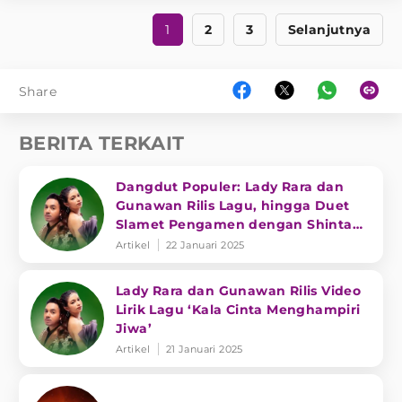
1
2
3
Selanjutnya
Share
BERITA TERKAIT
Dangdut Populer: Lady Rara dan
Gunawan Rilis Lagu, hingga Duet
Slamet Pengamen dengan Shinta
Gisul
Artikel
22 Januari 2025
Lady Rara dan Gunawan Rilis Video
Lirik Lagu ‘Kala Cinta Menghampiri
Jiwa’
Artikel
21 Januari 2025