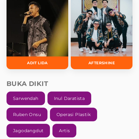
ADIT LIDA
AFTERSHINE
BUKA DIKIT
Sarwendah
Inul Daratista
Ruben Onsu
Operasi Plastik
Jagodangdut
Artis