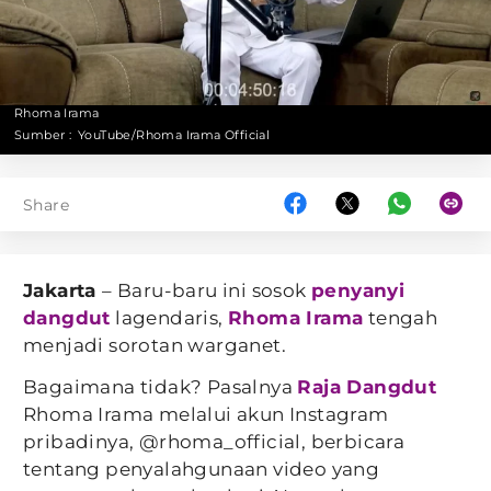
Rhoma Irama
Sumber :
YouTube/Rhoma Irama Official
Share
Jakarta
– Baru-baru ini sosok
penyanyi
dangdut
lagendaris,
Rhoma Irama
tengah
menjadi sorotan warganet.
Bagaimana tidak? Pasalnya
Raja Dangdut
Rhoma Irama melalui akun Instagram
pribadinya, @rhoma_official, berbicara
tentang penyalahgunaan video yang