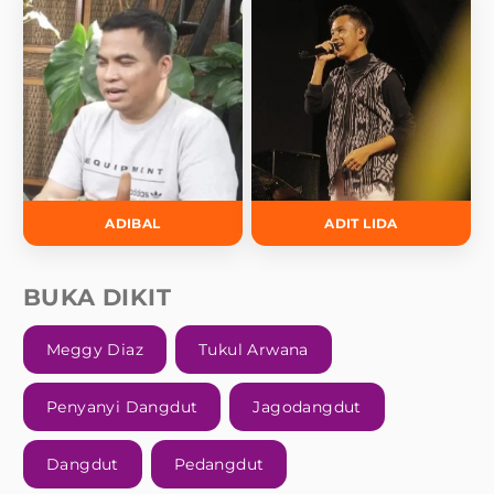
ADIBAL
ADIT LIDA
BUKA DIKIT
Meggy Diaz
Tukul Arwana
Penyanyi Dangdut
Jagodangdut
Dangdut
Pedangdut