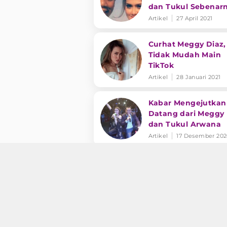
dan Tukul Sebenar
Artikel
27 April 2021
Curhat Meggy Diaz,
Tidak Mudah Main
TikTok
Artikel
28 Januari 2021
Kabar Mengejutkan
Datang dari Meggy 
dan Tukul Arwana
Artikel
17 Desember 20
Terkuak yang Panj
dari Si Seksi Meggy 
Bikin Melongo
Artikel
16 Juli 2020
Geger! Punyeng Dio