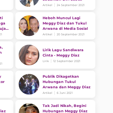
Dilarikan ke RS
Artikel
24 September 2021
ti
Heboh Muncul Lagi
gga
Meggy Diaz dan Tukul
uja
Arwana di Media Sosial
21
Artikel
20 September 2021
a,
Lirik Lagu Sandiwara
n
Cinta - Meggy Diaz
Lirik
12 September 2021
21
y
Publik Dikagetkan
tor
Hubungan Tukul
Arwana dan Meggy Diaz
Artikel
6 Juni 2021
Tak Jadi Nikah, Begini
iaz
Hubungan Meggy Diaz