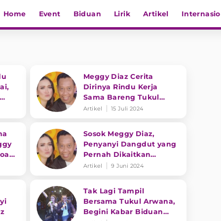
Home
Event
Biduan
Lirik
Artikel
Internasio
du
Meggy Diaz Cerita
ai,
Dirinya Rindu Kerja
Sama Bareng Tukul
a
Arwana
Artikel
15 Juli 2024
na
Sosok Meggy Diaz,
ggy
Penyanyi Dangdut yang
doa
Pernah Dikaitkan
dengan Tukul Arwana
Artikel
9 Juni 2024
Tak Lagi Tampil
yi
Bersama Tukul Arwana,
az
Begini Kabar Biduan