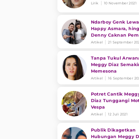
Lirik
10 November 2021
Ndarboy Genk Lewa
Happy Asmara, hin
Denny Caknan Pem
Rahasia
Artikel
21 September 20
Tanpa Tukul Arwan
Meggy Diaz Semaki
Memesona
Artikel
16 September 20
Potret Cantik Megg
Diaz Tunggangi Mo
Vespa
Artikel
12 Juli 2021
Publik Dikagetkan
Hubungan Meggy D