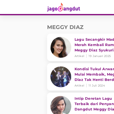
MEGGY DIAZ
Lagu Secangkir Ma
Merah Kembali Ram
Meggy Diaz Syukuri
Masih Eksis di Duni
Artikel
19 Januari 2025
Hiburan
Kondisi Tukul Arwa
Mulai Membaik, Me
Diaz Tak Henti Ber
Setiap Hari
Artikel
11 Juli 2024
Intip Deretan Lagu
Terbaik dari Penyan
Dangdut Meggy Di