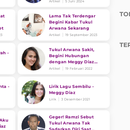
Meggy Diaz Sekarang
Artikel
5 Juni 2024
TO
at
Lama Tak Terdengar
Begini Kabar Tukul
et
Arwana Sekarang
23
Artikel
19 September 2023
TE
Tukul Arwana Sakit,
ah -
Begini Hubungan
dengan Meggy Diaz
Terungkap
Artikel
19 Februari 2022
nta -
Lirik Lagu Sembilu -
Meggy Diaz
Lirik
3 Desember 2021
Geger! Ramzi Sebut
 Aku
Tukul Arwana Tak
iaz
Sadarkan Diri Saat