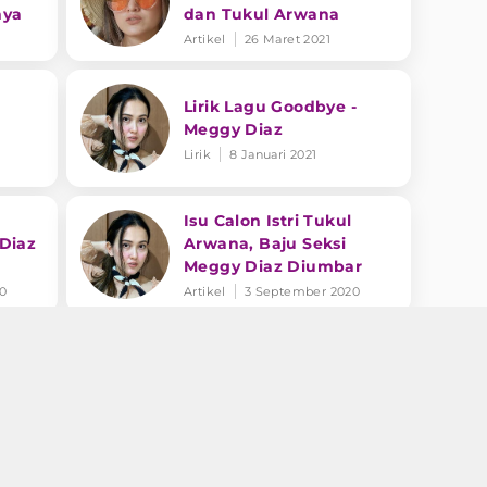
nya
dan Tukul Arwana
Artikel
26 Maret 2021
Lirik Lagu Goodbye -
Meggy Diaz
Lirik
8 Januari 2021
Isu Calon Istri Tukul
Diaz
Arwana, Baju Seksi
Meggy Diaz Diumbar
20
Artikel
3 September 2020
ang
Penjelasan Meggy Diaz
Diaz!
Hubungan dengan
Tukul, Gak Nyangka
Banget
Artikel
9 Juni 2020
meli
Terkuak Masa Kelam