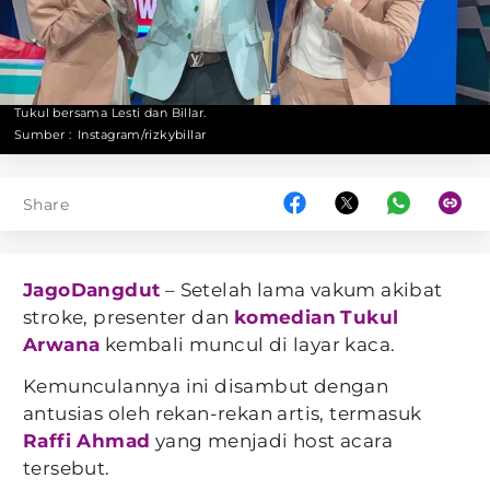
Tukul bersama Lesti dan Billar.
Sumber :
Instagram/rizkybillar
Share
JagoDangdut
– Setelah lama vakum akibat
stroke, presenter dan
komedian
Tukul
Arwana
kembali muncul di layar kaca.
Kemunculannya ini disambut dengan
antusias oleh rekan-rekan artis, termasuk
Raffi Ahmad
yang menjadi host acara
tersebut.