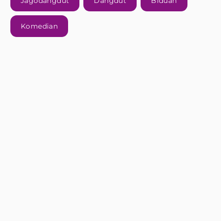
Jagodangdut
Dangdut
Biduan
Komedian