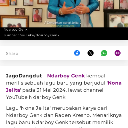
Ndarboy Genk
Sumber :
YouTube/Ndarboy Genk
Share
JagoDangdut
–
Ndarboy Genk
kembali
merilis sebuah lagu baru yang berjudul '
Nona
Jelita
' pada 31 Mei 2024, lewat channel
YouTube Ndarboy Genk.
Lagu 'Nona Jelita' merupakan karya dari
Ndarboy Genk dan Raden Kresno. Menariknya
lagu baru Ndarboy Genk tersebut memiliki