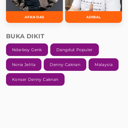
AFAN DA5
ADIBAL
BUKA DIKIT
Ndarboy Genk
Dangdut Populer
Nona Jelita
Denny Caknan
Malaysia
Konser Denny Caknan