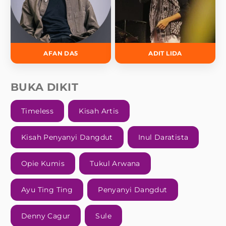
AFAN DA5
ADIT LIDA
BUKA DIKIT
Timeless
Kisah Artis
Kisah Penyanyi Dangdut
Inul Daratista
Opie Kumis
Tukul Arwana
Ayu Ting Ting
Penyanyi Dangdut
Denny Cagur
Sule