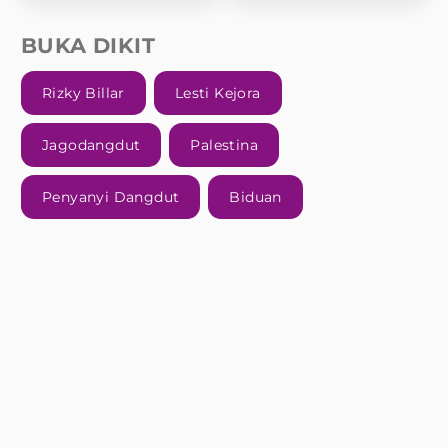
BUKA DIKIT
Rizky Billar
Lesti Kejora
Jagodangdut
Palestina
Penyanyi Dangdut
Biduan