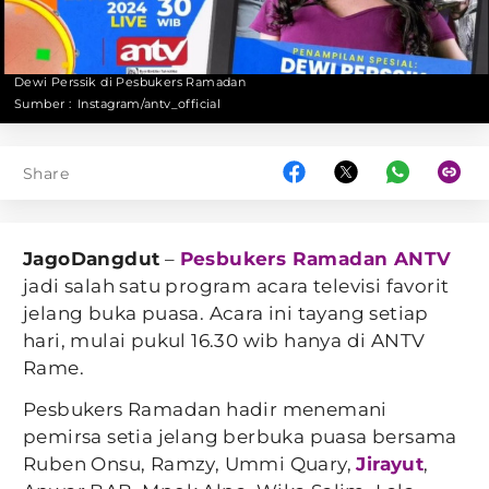
Dewi Perssik di Pesbukers Ramadan
Sumber :
Instagram/antv_official
Share
JagoDangdut
–
Pesbukers Ramadan ANTV
jadi salah satu program acara televisi favorit
jelang buka puasa. Acara ini tayang setiap
hari, mulai pukul 16.30 wib hanya di ANTV
Rame.
Pesbukers Ramadan hadir menemani
pemirsa setia jelang berbuka puasa bersama
Ruben Onsu, Ramzy, Ummi Quary,
Jirayut
,