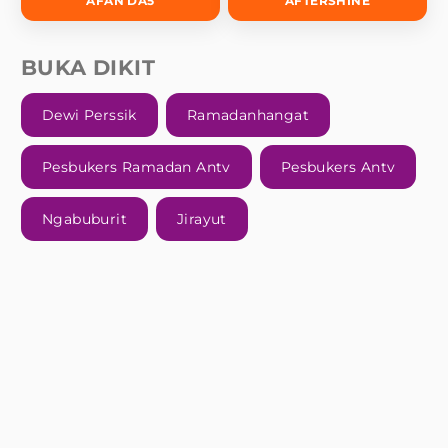
AFAN DA5
AFTERSHINE
BUKA DIKIT
Dewi Perssik
Ramadanhangat
Pesbukers Ramadan Antv
Pesbukers Antv
Ngabuburit
Jirayut