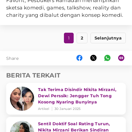
Favorit, Pesbukers Ramadan menampilkan
sketsa komedi, games, talkshow, reality dan
charity yang dibalut dengan konsep komedi.
1
2
Selanjutnya
Share
BERITA TERKAIT
Tak Terima Disindir Nikita Mirzani,
Dewi Perssik: Jengger Tuh Tong
Kosong Nyaring Bunyinya
Artikel
30 Januari 2025
Sentil Doktif Soal Rating Turun,
Nikita Mirzani Berikan Sindiran