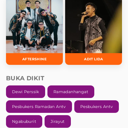
AFTERSHINE
ADIT LIDA
BUKA DIKIT
Dewi Perssik
Ramadanhangat
Pesbukers Ramadan Antv
Pesbukers Antv
Ngabuburit
Jirayut