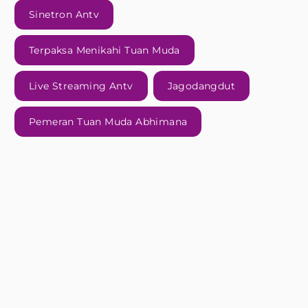
Sinetron Antv
Terpaksa Menikahi Tuan Muda
Live Streaming Antv
Jagodangdut
Pemeran Tuan Muda Abhimana