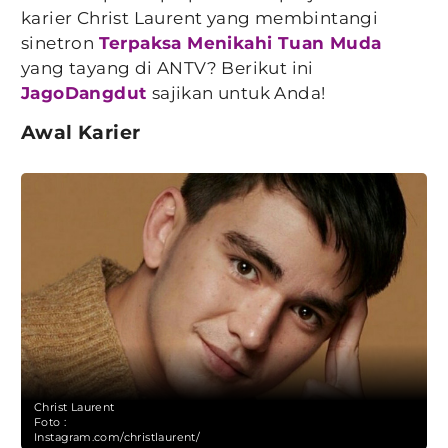
karier Christ Laurent yang membintangi
sinetron
Terpaksa Menikahi Tuan Muda
yang tayang di ANTV? Berikut ini
JagoDangdut
sajikan untuk Anda!
Awal Karier
Christ Laurent
Foto :
Instagram.com/christlaurent/