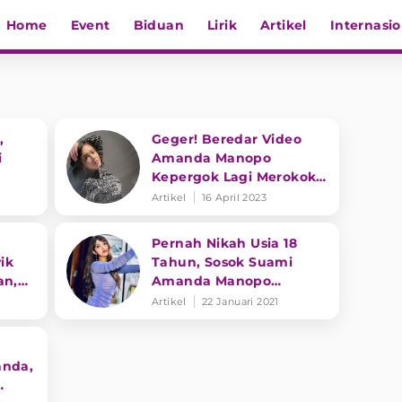
Home
Event
Biduan
Lirik
Artikel
Internasio
,
Geger! Beredar Video
i
Amanda Manopo
Kepergok Lagi Merokok
Tuan
Auto Banjir Hujatan
Artikel
16 April 2023
Pernah Nikah Usia 18
ik
Tahun, Sosok Suami
an,
Amanda Manopo
k
Terbongkar
Artikel
22 Januari 2021
anda,