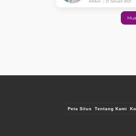
Suami
Artikel
21 Januari 2021
Mua
Peta Situs
Tentang Kami
Ko