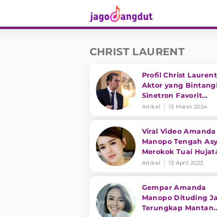
CHRIST LAURENT
Profil Christ Laurent
Aktor yang Bintang
Sinetron Favorit
Terpaksa Menikahi 
Artikel
15 Maret 2024
Muda ANTV
Viral Video Amanda
Manopo Tengah Asy
Merokok Tuai Hujat
Warganet: Cewe Ga
Artikel
15 April 2023
Bener
Gempar Amanda
Manopo Dituding J
Terungkap Mantan