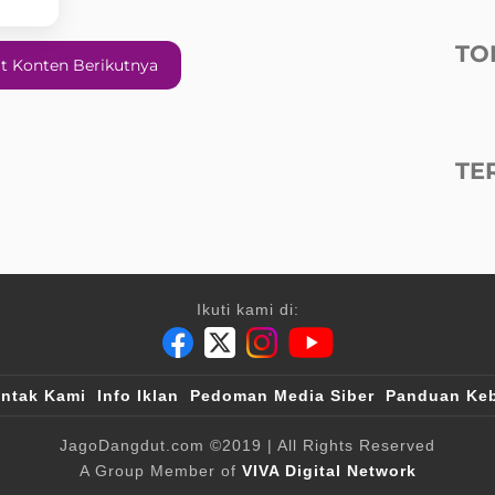
TO
t Konten Berikutnya
TE
Ikuti kami di:
ntak Kami
Info Iklan
Pedoman Media Siber
Panduan Keb
JagoDangdut.com
©2019
| All Rights Reserved
A Group Member of
VIVA Digital Network