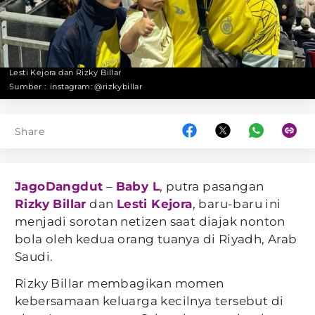
Lesti Kejora dan Rizky Billar
Sumber :
instagram: @rizkybillar
Share
JagoDangdut
–
Baby L
, putra pasangan
Rizky Billar
dan
Lesti Kejora
, baru-baru ini
menjadi sorotan netizen saat diajak nonton
bola oleh kedua orang tuanya di Riyadh, Arab
Saudi.
Rizky Billar membagikan momen
kebersamaan keluarga kecilnya tersebut di