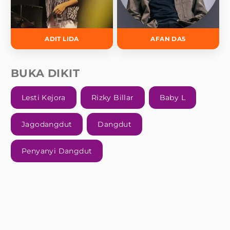
ADIT LIDA
AFAN DA5
BUKA DIKIT
Lesti Kejora
Rizky Billar
Baby L
Jagodangdut
Dangdut
Penyanyi Dangdut