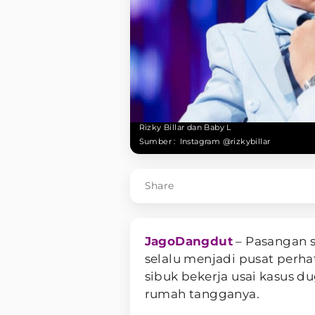
Rizky Billar dan Baby L
Sumber :
Instagram @rizkybillar
Share
JagoDangdut
– Pasangan s
selalu menjadi pusat perha
sibuk bekerja usai kasus
rumah tangganya.