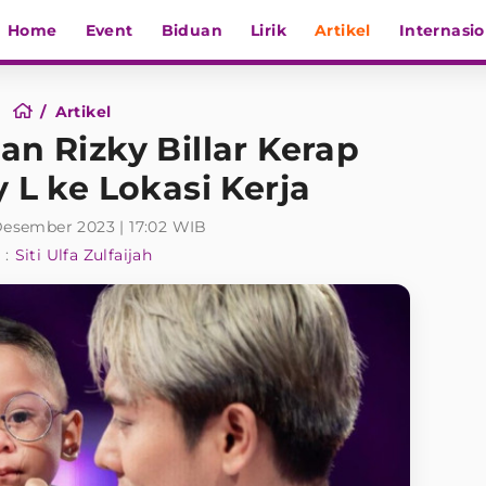
Home
Event
Biduan
Lirik
Artikel
Internasio
Artikel
an Rizky Billar Kerap
L ke Lokasi Kerja
Desember 2023 | 17:02 WIB
 :
Siti Ulfa Zulfaijah