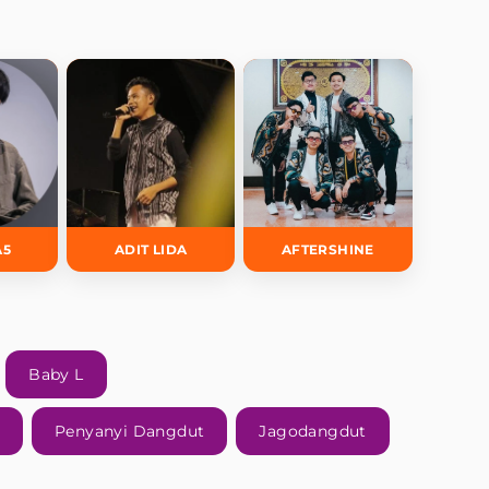
A5
ADIT LIDA
AFTERSHINE
Baby L
Penyanyi Dangdut
Jagodangdut