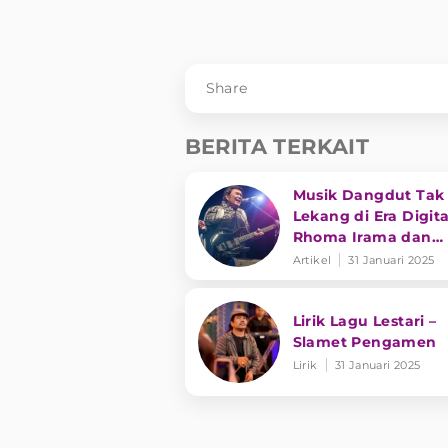
Share
BERITA TERKAIT
Musik Dangdut Tak
Lekang di Era Digita
Rhoma Irama dan
Transformasi Genre
Artikel
31 Januari 2025
Lirik Lagu Lestari –
Slamet Pengamen
Lirik
31 Januari 2025