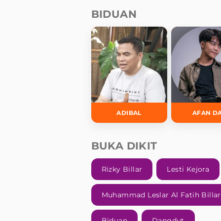
BIDUAN
ADIBAL
AFAN D
BUKA DIKIT
Rizky Billar
Lesti Kejora
Muhammad Leslar Al Fatih Billar
Biduan
Dangdut