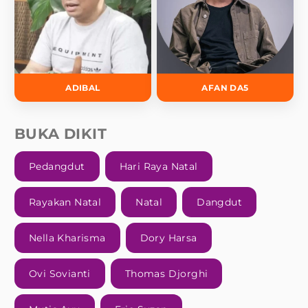
ADIBAL
AFAN DA5
BUKA DIKIT
Pedangdut
Hari Raya Natal
Rayakan Natal
Natal
Dangdut
Nella Kharisma
Dory Harsa
Ovi Sovianti
Thomas Djorghi