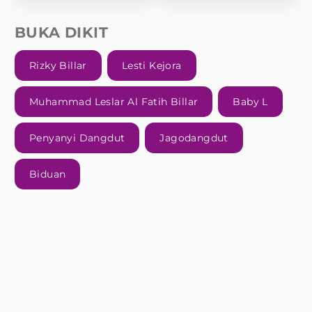
BUKA DIKIT
Rizky Billar
Lesti Kejora
Muhammad Leslar Al Fatih Billar
Baby L
Penyanyi Dangdut
Jagodangdut
Biduan