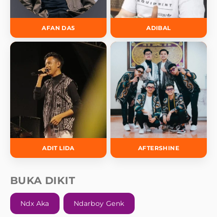
AFAN DA5
ADIBAL
ADIT LIDA
AFTERSHINE
BUKA DIKIT
Ndx Aka
Ndarboy Genk