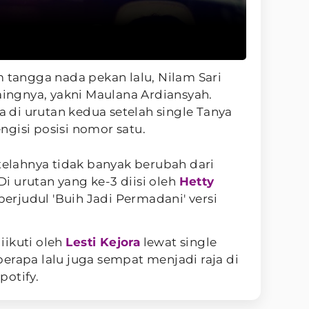
m tangga nada pekan lalu, Nilam Sari
saingnya, yakni Maulana Ardiansyah.
da di urutan kedua setelah single Tanya
gisi posisi nomor satu.
etelahnya tidak banyak berubah dari
 urutan yang ke-3 diisi oleh
Hetty
berjudul 'Buih Jadi Permadani' versi
iikuti oleh
Lesti Kejora
lewat single
erapa lalu juga sempat menjadi raja di
potify.