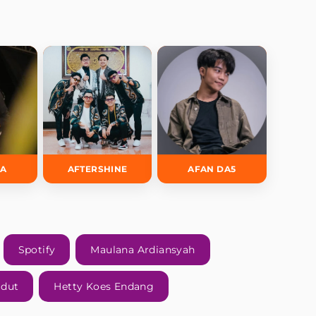
DA
AFTERSHINE
AFAN DA5
Spotify
Maulana Ardiansyah
gdut
Hetty Koes Endang