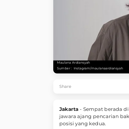
Maulana Ardiansyah
Sumber :
Instagram/maulanaardiansyah
Share
Jakarta
- Sempat berada d
jawara ajang pencarian ba
posisi yang kedua.