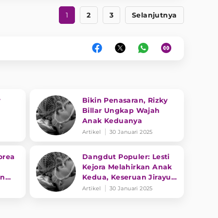
1
2
3
Selanjutnya
r
Bikin Penasaran, Rizky
Billar Ungkap Wajah
Anak Keduanya
Artikel
30 Januari 2025
orea
Dangdut Populer: Lesti
Kejora Melahirkan Anak
an
Kedua, Keseruan Jirayut
dan Soimah
Artikel
30 Januari 2025