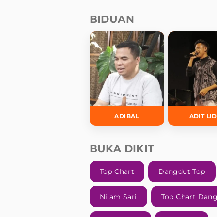
BIDUAN
ADIBAL
ADIT LI
BUKA DIKIT
Top Chart
Dangdut Top
Nilam Sari
Top Chart Dan