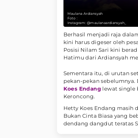
Maulana Ardiansyah
Foto :
Instagram: @maulanaardiansyah_
Berhasil menjadi raja dala
kini harus digeser oleh pe
Posisi Nilam Sari kini bera
Hatimu dari Ardiansyah men
Sementara itu, di urutan s
pekan-pekan sebelumnya. Di
Koes Endang
lewat single 
Keroncong.
Hetty Koes Endang masih d
Bukan Cinta Biasa yang beb
dendang dangdut teratas S