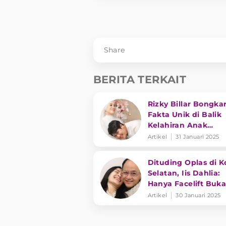
Share
BERITA TERKAIT
Rizky Billar Bongka
Fakta Unik di Balik
Kelahiran Anak
Keduanya
Artikel
31 Januari 2025
Dituding Oplas di K
Selatan, Iis Dahlia:
Hanya Facelift Buk
Ubah Wajah
Artikel
30 Januari 2025