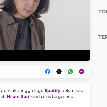
TO
TE
i puncak tangga lagu
Spotify
pekan lalu,
kat,
Nilam Sari
kini harus tergeser di