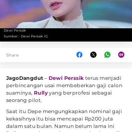
Dewi Perssik
Sumber :
Dewi Perssik IG
Share
JagoDangdut
–
Dewi Perssik
terus menjadi
perbincangan usai membeberkan gaji calon
suaminya,
Rully
yang berprofesi sebagai
seorang pilot.
Saat itu Depe mengungkapkan nominal gaji
kekasihnya itu bisa mencapai Rp200 juta
dalam satu bulan. Namun belum lama ini