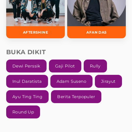
AFTERSHINE
AFAN DA5
BUKA DIKIT
Dewi Perssik
Gaji Pilot
Rully
Inul Daratista
Adam Suseno
Jirayut
Ayu Ting Ting
Berita Terpopuler
Round Up