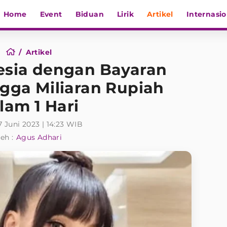
Home
Event
Biduan
Lirik
Artikel
Internasio
Artikel
nesia dengan Bayaran
ngga Miliaran Rupiah
lam 1 Hari
7 Juni 2023 | 14:23 WIB
eh :
Agus Adhari