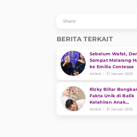
Share
BERITA TERKAIT
Sebelum Wafat, De
Sempat Melarang Ha
ke Emilia Contessa
Artikel
31 Januari 2025
Rizky Billar Bongka
Fakta Unik di Balik
Kelahiran Anak
Keduanya
Artikel
31 Januari 2025