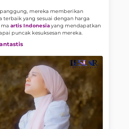
as panggung, mereka memberikan
 terbaik yang sesuai dengan harga
lima
artis Indonesia
yang mendapatkan
apai puncak kesuksesan mereka.
antastis