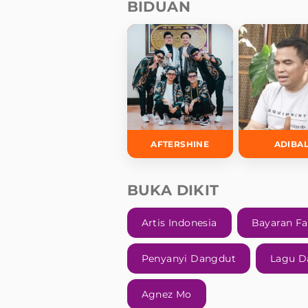
BIDUAN
AFTERSHINE
ADIBA
BUKA DIKIT
Artis Indonesia
Bayaran Fa
Penyanyi Dangdut
Lagu D
Agnez Mo