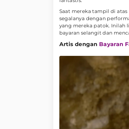
fantastis.
Saat mereka tampil di at
segalanya dengan performa
yang mereka patok. Inilah 
bayaran selangit dan menc
Artis dengan
Bayaran F