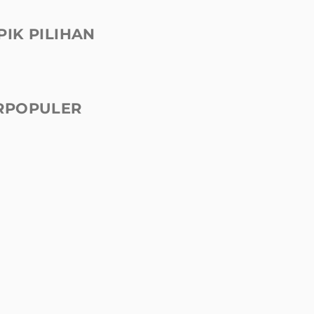
PIK PILIHAN
RPOPULER