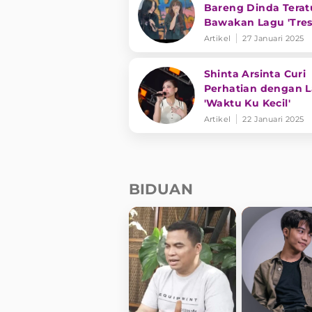
Bareng Dinda Terat
Bawakan Lagu 'Tre
Tekane Mati' Trend
Artikel
27 Januari 2025
YouTube
Shinta Arsinta Curi
Perhatian dengan 
'Waktu Ku Kecil'
Artikel
22 Januari 2025
BIDUAN