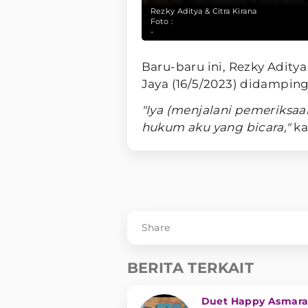
Rezky Aditya & Citra Kirana
Foto :
-
Baru-baru ini, Rezky Adity
Jaya (16/5/2023) didamping
"Iya (menjalani pemeriksaan
hukum aku yang bicara,"
ka
Share
BERITA TERKAIT
Duet Happy Asmar