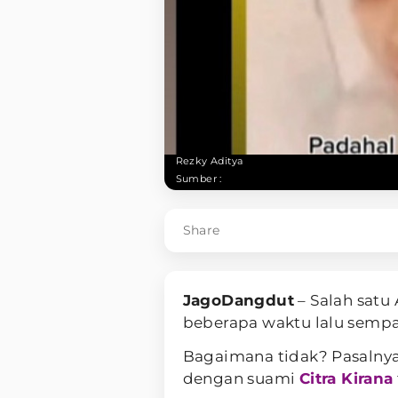
Rezky Aditya
Sumber :
Share
JagoDangdut
– Salah satu 
beberapa waktu lalu semp
Bagaimana tidak? Pasalny
dengan suami
Citra Kirana