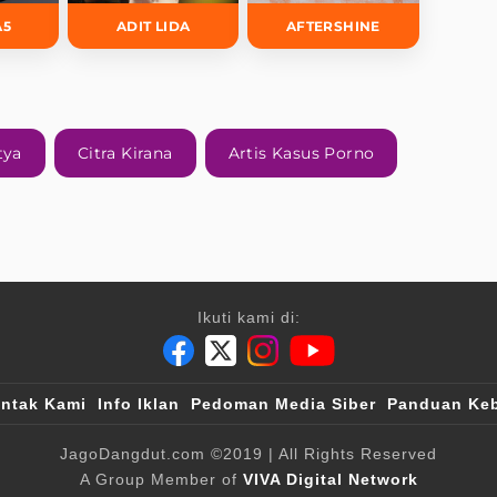
A5
ADIT LIDA
AFTERSHINE
tya
Citra Kirana
Artis Kasus Porno
Ikuti kami di:
ntak Kami
Info Iklan
Pedoman Media Siber
Panduan Keb
JagoDangdut.com
©2019
| All Rights Reserved
A Group Member of
VIVA Digital Network