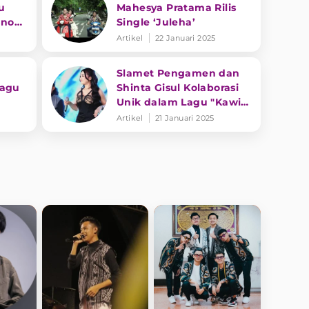
u
Mahesya Pratama Rilis
sno
Single ‘Juleha’
ing
Artikel
22 Januari 2025
Slamet Pengamen dan
Lagu
Shinta Gisul Kolaborasi
Unik dalam Lagu "Kawin
Kontrak"
Artikel
21 Januari 2025