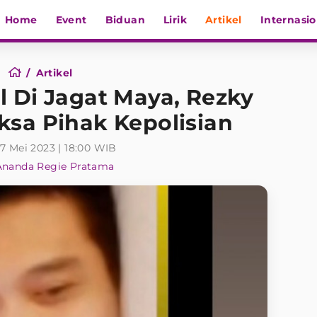
Home
Event
Biduan
Lirik
Artikel
Internasio
Artikel
l Di Jagat Maya, Rezky
ksa Pihak Kepolisian
17 Mei 2023 | 18:00 WIB
Ananda Regie Pratama