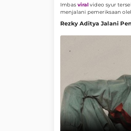
Imbas
viral
video syur ters
menjalani pemeriksaan oleh
Rezky Aditya Jalani Pe