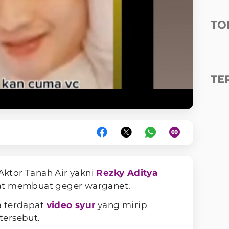
TO
TE
Aktor Tanah Air yakni
Rezky Aditya
at membuat geger warganet.
a terdapat
video syur
yang mirip
tersebut.