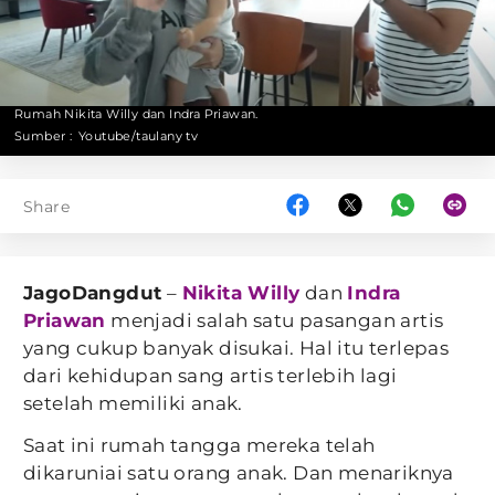
Rumah Nikita Willy dan Indra Priawan.
Sumber :
Youtube/taulany tv
Share
JagoDangdut
–
Nikita Willy
dan
Indra
Priawan
menjadi salah satu pasangan artis
yang cukup banyak disukai. Hal itu terlepas
dari kehidupan sang artis terlebih lagi
setelah memiliki anak.
Saat ini rumah tangga mereka telah
dikaruniai satu orang anak. Dan menariknya