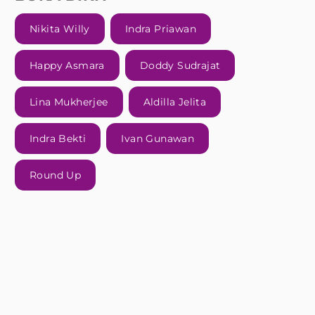
Nikita Willy
Indra Priawan
Happy Asmara
Doddy Sudrajat
Lina Mukherjee
Aldilla Jelita
Indra Bekti
Ivan Gunawan
Round Up