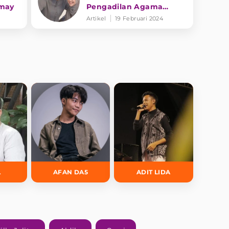
umay
Pengadilan Agama
Jaksel
Artikel
19 Februari 2024
L
AFAN DA5
ADIT LIDA