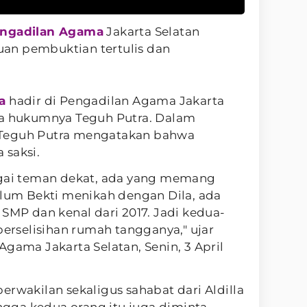
ngadilan Agama
Jakarta Selatan
an pembuktian tertulis dan
ta
hadir di Pengadilan Agama Jakarta
sa hukumnya Teguh Putra. Dalam
 Teguh Putra mengatakan bahwa
 saksi.
agai teman dekat, ada yang memang
elum Bekti menikah dengan Dila, ada
 SMP dan kenal dari 2017. Jadi kedua-
perselisihan rumah tangganya," ujar
Agama Jakarta Selatan, Senin, 3 April
erwakilan sekaligus sahabat dari Aldilla
ingga kedua orang itu juga diminta