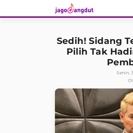
Sedih! Sidang T
Pilih Tak Had
Pemb
Senin, 
Ol