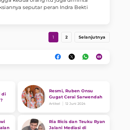
iannya seputar peran Indra Bekti
1
2
Selanjutnya
Resmi, Ruben Onsu
 di
Gugat Cerai Sarwendah
n?
Artikel
12 Juni 2024
ewi
Ria Ricis dan Teuku Ryan
alan
Jalani Mediasi di