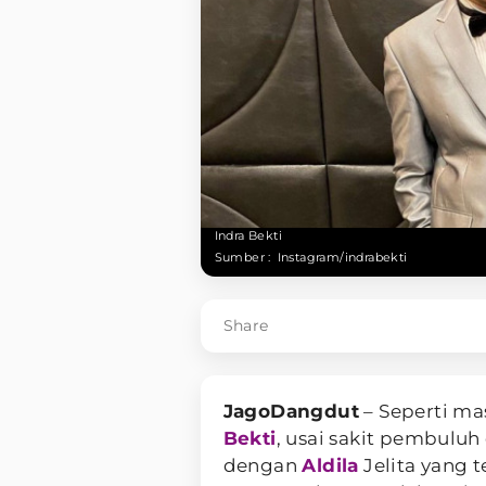
Indra Bekti
Sumber :
Instagram/indrabekti
Share
JagoDangdut
– Seperti ma
Bekti
, usai sakit pembulu
dengan
Aldila
Jelita yang t