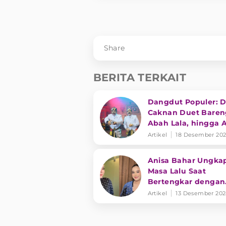
Share
BERITA TERKAIT
Dangdut Populer: 
Caknan Duet Baren
Abah Lala, hingga 
Ting Ting Alami Hal
Artikel
18 Desember 20
Mistis
Anisa Bahar Ungka
Masa Lalu Saat
Bertengkar dengan
Anaknya, Netizen Se
Artikel
13 Desember 20
Nikita Mirzani