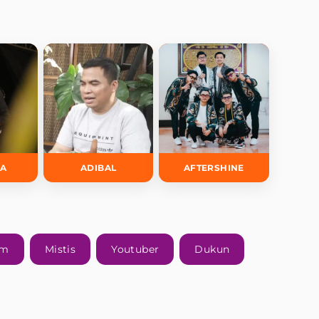
DA
ADIBAL
AFTERSHINE
am
Mistis
Youtuber
Dukun