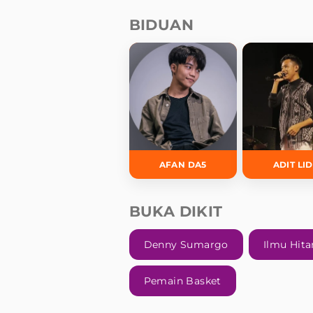
BIDUAN
AFAN DA5
ADIT LI
BUKA DIKIT
Denny Sumargo
Ilmu Hit
Pemain Basket