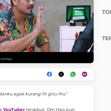
TO
TE
Sumargo
nku agak kurang fit gitu lho,"
ng
YouTuber
tersebut, Om Hao pun