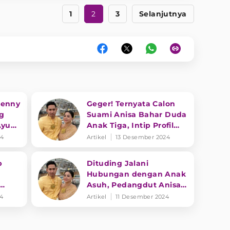
1
2
3
Selanjutnya
Denny
Geger! Ternyata Calon
g
Suami Anisa Bahar Duda
Ayu
Anak Tiga, Intip Profil
Lengkap Edwin Bahari
24
Artikel
13 Desember 2024
p
Dituding Jalani
Hubungan dengan Anak
Asuh, Pedangdut Anisa
ntil
Bahar Berikan Klarifikasi
24
Artikel
11 Desember 2024