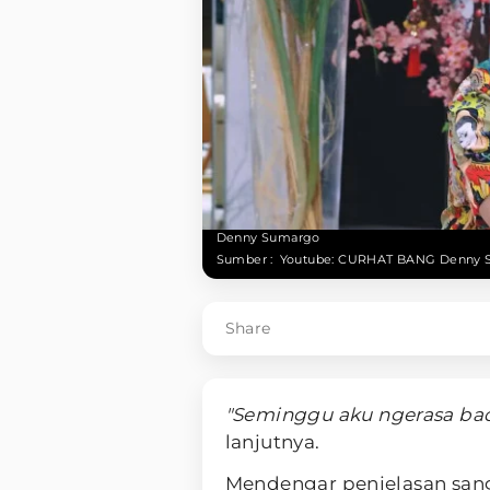
Denny Sumargo
Sumber :
Youtube: CURHAT BANG Denny 
Share
"Seminggu aku ngerasa bada
lanjutnya.
Mendengar penjelasan sa