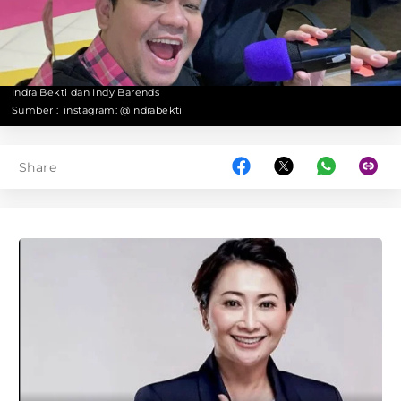
Indra Bekti dan Indy Barends
Sumber :
instagram: @indrabekti
Share