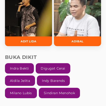
ADIT LIDA
ADIBAL
BUKA DIKIT
Indra Bekti
Digugat Cerai
Aldila Jelita
Indy Barends
Milano Lubis
Sindiran Menohok