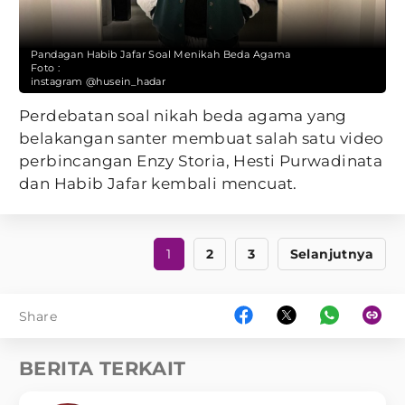
Pandagan Habib Jafar Soal Menikah Beda Agama
Foto :
instagram @husein_hadar
Perdebatan soal nikah beda agama yang
belakangan santer membuat salah satu video
perbincangan Enzy Storia, Hesti Purwadinata
dan Habib Jafar kembali mencuat.
1
2
3
Selanjutnya
Share
BERITA TERKAIT