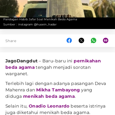
Pandagan Habib Jafar Soal Menikah Beda Agama
Sumber :
instagram @husein_hadar
Share
JagoDangdut
– Baru-baru ini
pernikahan
beda agama
tengah menjadi sorotan
warganet.
Terlebih lagi dengan adanya pasangan Deva
Mahenra dan
Mikha Tambayong
yang
diduga
menikah beda agama
.
Selain itu,
Onadio Leonardo
beserta istrinya
juga diketahui menikah beda agama.