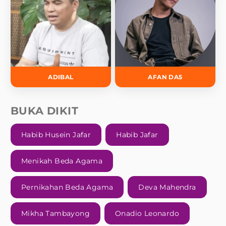
ADIBAL
AFAN DA5
BUKA DIKIT
Habib Husein Jafar
Habib Jafar
Menikah Beda Agama
Pernikahan Beda Agama
Deva Mahendra
Mikha Tambayong
Onadio Leonardo