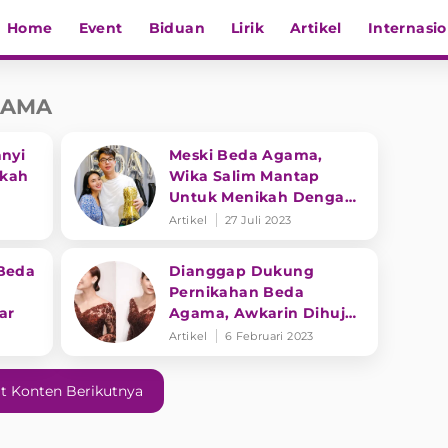
Home
Event
Biduan
Lirik
Artikel
Internasio
GAMA
anyi
Meski Beda Agama,
ikah
Wika Salim Mantap
Untuk Menikah Dengan
a
Max Adam: Doain Ya
Artikel
27 Juli 2023
 Beda
Dianggap Dukung
Pernikahan Beda
ar
Agama, Awkarin Dihujat
Netizen
Artikel
6 Februari 2023
t Konten Berikutnya