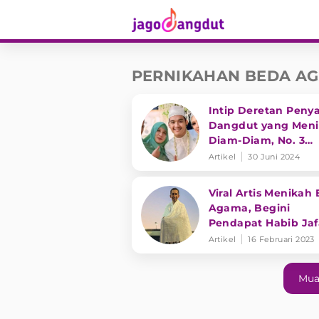
PERNIKAHAN BEDA A
Intip Deretan Peny
Dangdut yang Men
Diam-Diam, No. 3
Diduga Beda Agam
Artikel
30 Juni 2024
Viral Artis Menikah
Agama, Begini
Pendapat Habib Jaf
Artikel
16 Februari 2023
Mua