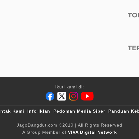
TO
TE
Ikuti kami di:
ntak Kami
Info Iklan
Pedoman Media Siber
Panduan Keb
JagoDangdut.com
©2019
| All Rights Reserved
A Group Member of
VIVA Digital Network