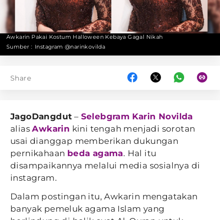
Awkarin Pakai Kostum Halloween Kebaya Gagal Nikah
Sumber :
Instagram @narinkovilda
Share
JagoDangdut
–
Selebgram
Karin Novilda
alias
Awkarin
kini tengah menjadi sorotan
usai dianggap memberikan dukungan
pernikahaan
beda agama
. Hal itu
disampaikannya melalui media sosialnya di
instagram.
Dalam postingan itu, Awkarin mengatakan
banyak pemeluk agama Islam yang