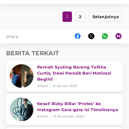
1
2
Selanjutnya
Share
BERITA TERKAIT
Pernah Syuting Bareng Talitha
Curtis, Dewi Perssik Beri Motivasi
Begini!
Artikel
8 Januari 2025
Kesal! Rizky Billar ‘Protes’ ke
Instagram Gara-gara Isi Timelinenya
Artikel
15 November 2024