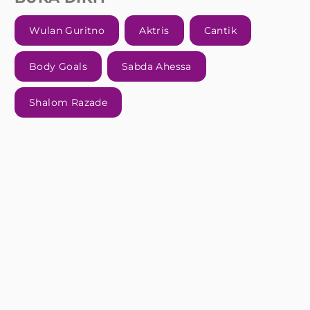
Wulan Guritno
Aktris
Cantik
Body Goals
Sabda Ahessa
Shalom Razade