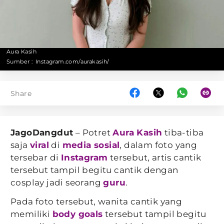
Aura Kasih
Sumber :
Instagram.com/aurakasih/
Share
JagoDangdut
– Potret
Aura Kasih
tiba-tiba
saja
viral
di
media sosial
, dalam foto yang
tersebar di
Instagram
tersebut, artis cantik
tersebut tampil begitu cantik dengan
cosplay jadi seorang
guru
.
Pada foto tersebut, wanita cantik yang
memiliki
body goals
tersebut tampil begitu