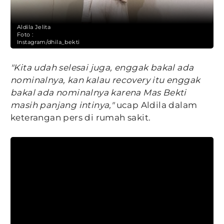
Aldila Jelita
Foto :
Instagram/dhila_bekti
"Kita udah selesai juga, enggak bakal ada
nominalnya, kan kalau recovery itu enggak
bakal ada nominalnya karena Mas Bekti
masih panjang intinya,"
ucap Aldila dalam
keterangan pers di rumah sakit.