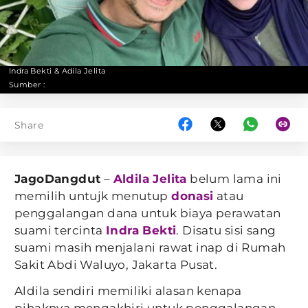
Indra Bekti & Adila Jelita
Sumber :
Share
JagoDangdut
–
Aldila Jelita
belum lama ini
memilih untujk menutup
donasi
atau
penggalangan dana untuk biaya perawatan
suami tercinta
Indra Bekti
. Disatu sisi sang
suami masih menjalani rawat inap di Rumah
Sakit Abdi Waluyo, Jakarta Pusat.
Aldila sendiri memiliki alasan kenapa