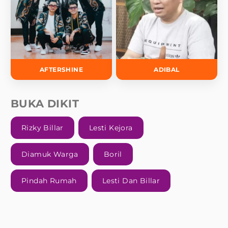
AFTERSHINE
ADIBAL
BUKA DIKIT
Rizky Billar
Lesti Kejora
Diamuk Warga
Boril
Pindah Rumah
Lesti Dan Billar