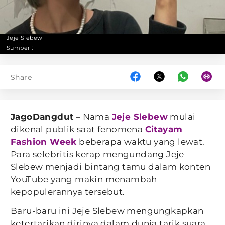
Jeje Slebew
Sumber :
Share
JagoDangdut
– Nama
Jeje Slebew
mulai
dikenal publik saat fenomena
Citayam
Fashion Week
beberapa waktu yang lewat.
Para selebritis kerap mengundang Jeje
Slebew menjadi bintang tamu dalam konten
YouTube yang makin menambah
kepopulerannya tersebut.
Baru-baru ini Jeje Slebew mengungkapkan
ketertarikan dirinya dalam dunia tarik suara,