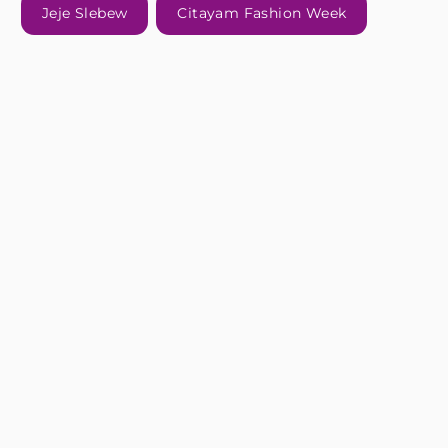
Jeje Slebew
Citayam Fashion Week