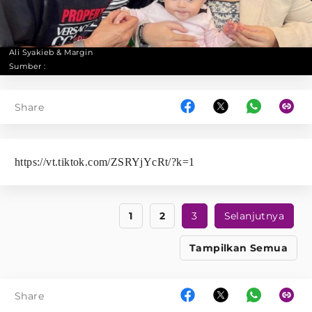
Ali Syakieb & Margin
Sumber :
Share
https://vt.tiktok.com/ZSRYjYcRt/?k=1
1
2
3
Selanjutnya
Tampilkan Semua
Share