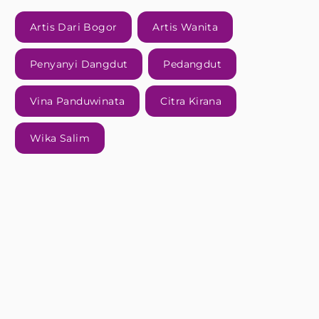
Artis Dari Bogor
Artis Wanita
Penyanyi Dangdut
Pedangdut
Vina Panduwinata
Citra Kirana
Wika Salim