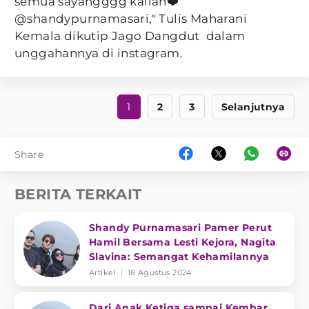
semua sayangggg kalian❤️
@shandypurnamasari," Tulis Maharani
Kemala dikutip Jago Dangdut dalam
unggahannya di instagram.
1
2
3
Selanjutnya
Share
BERITA TERKAIT
Shandy Purnamasari Pamer Perut
Hamil Bersama Lesti Kejora, Nagita
Slavina: Semangat Kehamilannya
Artikel
18 Agustus 2024
Dari Anak Ketiga sampai Kembar,