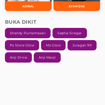
ADIBAL
AFAN DA5
BUKA DIKIT
Shandy Purnamasari
Septia Siregar
Ps Store Glow
Ms Glow
Juragan 99
Anji Drive
Anji Manji