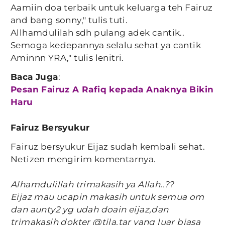
Aamiin doa terbaik untuk keluarga teh Fairuz
and bang sonny," tulis tuti.
Allhamdulilah sdh pulang adek cantik..
Semoga kedepannya selalu sehat ya cantik
Aminnn YRA," tulis lenitri.
Baca Juga
:
Pesan Fairuz A Rafiq kepada Anaknya Bikin
Haru
Fairuz Bersyukur
Fairuz bersyukur Eijaz sudah kembali sehat.
Netizen mengirim komentarnya.
Alhamdulillah trimakasih ya Allah..??
Eijaz mau ucapin makasih untuk semua om
dan aunty2 yg udah doain eijaz,dan
trimakasih dokter @tila.tar yang luar biasa