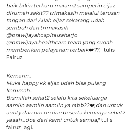
baik bikin terharu malam2 samperin eijaz
dirumah sakit?? trimakasih melalui terusan
tangan dari Allah eijaz sekarang udah
sembuh dan trimakasih
@brawijayahospitalsaharjo
@brawijaya.healthcare team yang sudah
memberikan pelayanan terbaik❤️??
," tulis
Fairuz.
Kemarin..
Muka happy kk eijaz udah bisa pulang
kerumah..
Bismillah sehat2 selalu kita sekeluarga
aamiin aamiin aamiin ya rabb??❤️,dan untuk
aunty dan om on line beserta keluarga sehat2
yaaah...doa dari kami untuk semua
," tulis
fairuz lagi.