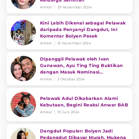
Keluarga Seniman
Artikel
29 November 2024
Kini Lebih Dikenal sebagai Pelawak
daripada Penyanyi Dangdut, Ini
Komentar Boiyen Pesek
Artikel
16 November 2024
Dipanggil Pelawak oleh Ivan
Gunawan, Ayu Ting Ting Buktikan
dengan Masuk Nominasi
Penghargaan
Artikel
3 Oktober 2024
Pelawak Adul Dikabarkan Alami
Kebutaan, Begini Reaksi Anwar BAB
Artikel
19 Juni 2024
Dangdut Populer: Boiyen Jadi
Pedangdut Dibayar Murah, Mukena