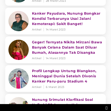
Artikel
28 Maret 2023
Kanker Payudara, Nunung Bongkar
Kondisi Terbarunya Usai Jalani
Kemoterapi: Sakit Banget!
Artikel
14 Maret 2023
Geger! Ternyata Nikita Mirzani Bawa
Banyak Celana Dalam Saat Diluar
Rumah, Alasannya Tak Disangka
Artikel
14 Maret 2023
Profil Lengkap Untung Blangkon,
Meninggal Dunia Setelah Divonis
Kanker Paru-paru Stadium 4
Artikel
6 Maret 2023
Nunung Srimulat Klarfikasi Soal
Nafkahi 50 Anggota Keluarganya:

Itu Beberapa Tahun Lalu