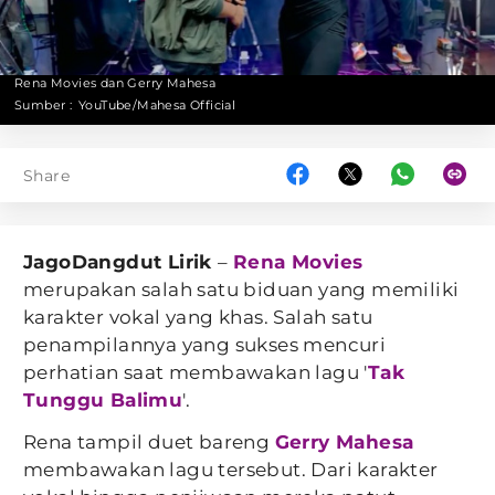
Rena Movies dan Gerry Mahesa
Sumber :
YouTube/Mahesa Official
Share
JagoDangdut Lirik
–
Rena Movies
merupakan salah satu biduan yang memiliki
karakter vokal yang khas. Salah satu
penampilannya yang sukses mencuri
perhatian saat membawakan lagu '
Tak
Tunggu Balimu
'.
Rena tampil duet bareng
Gerry Mahesa
membawakan lagu tersebut. Dari karakter