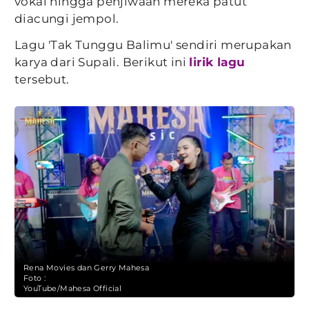
vokal hingga penjiwaan mereka patut
diacungi jempol.
Lagu 'Tak Tunggu Balimu' sendiri merupakan
karya dari Supali. Berikut ini
lirik lagu
tersebut.
Rena Movies dan Gerry Mahesa
Foto :
YouTube/Mahesa Official