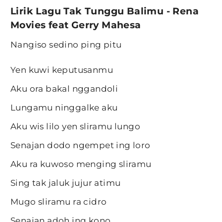
Lirik Lagu Tak Tunggu Balimu - Rena
Movies feat Gerry Mahesa
Nangiso sedino ping pitu
Yen kuwi keputusanmu
Aku ora bakal nggandoli
Lungamu ninggalke aku
Aku wis lilo yen sliramu lungo
Senajan dodo ngempet ing loro
Aku ra kuwoso menging sliramu
Sing tak jaluk jujur atimu
Mugo sliramu ra cidro
Senajan adoh ing kono