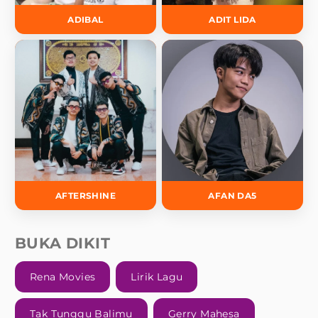
ADIBAL
ADIT LIDA
AFTERSHINE
AFAN DA5
BUKA DIKIT
Rena Movies
Lirik Lagu
Tak Tunggu Balimu
Gerry Mahesa